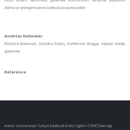
fazla önem verilmesi, gelenek kavramının dinamik yapısının
daha iyi anlaşılmasına katkıda bulunacaktır.
Anahtar Kelimeler
Richard Bauman, Sandra Dolby, Kahterine Briggs, kişisel anlatı,
gelenek.
Reference
Adres :Uluslararası Türkçe Edebiyat Kültür Eğitim (TEKE) Derneği