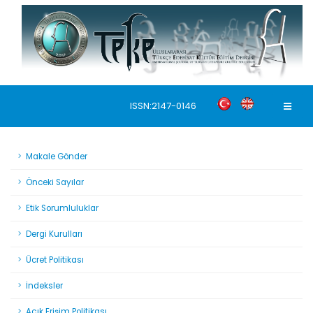
ISSN:2147-0146
Makale Gönder
Önceki Sayılar
Etik Sorumluluklar
Dergi Kurulları
Ücret Politikası
İndeksler
Açık Erişim Politikası