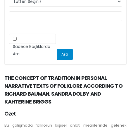
ilgili kriteri göz önünde bulundurarak
makalelerini düzenlemeleri önemle rica olunur.
Sadece Başlıklarda
Ara
THE CONCEPT OF TRADITION IN PERSONAL
NARRATIVE TEXTS OF FOLKLORE ACCORDING TO
RICHARD BAUMAN, SANDRA DOLBY AND
KAHTERINE BRIGGS
Özet
Bu çalışmada folklorun kişisel anlatı metinlerinde gelenek