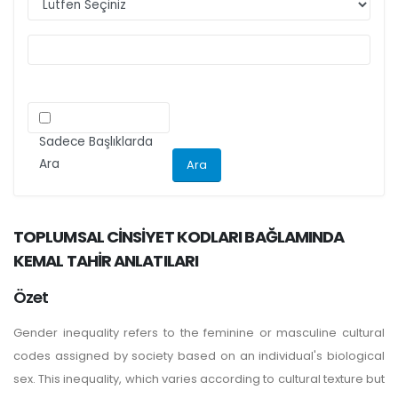
ilgili kriteri göz önünde bulundurarak
makalelerini düzenlemeleri önemle rica olunur.
Sadece Başlıklarda
Ara
TOPLUMSAL CİNSİYET KODLARI BAĞLAMINDA
KEMAL TAHİR ANLATILARI
Özet
Gender inequality refers to the feminine or masculine cultural
codes assigned by society based on an individual's biological
sex. This inequality, which varies according to cultural texture but