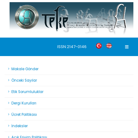
ISSN:2147-0146
Makale Gönder
Önceki Sayılar
Etik Sorumluluklar
Dergi Kurulları
Ücret Politikası
İndeksler
Açık Erişim Politikası