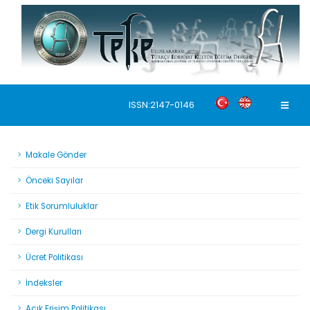
ISSN:2147-0146
Makale Gönder
Önceki Sayılar
Etik Sorumluluklar
Dergi Kurulları
Ücret Politikası
İndeksler
Açık Erişim Politikası