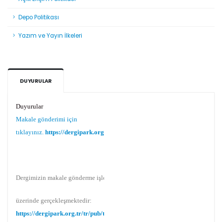
Depo Politikası
Yazım ve Yayın İlkeleri
DUYURULAR
Duyurular
Makale gönderimi için
tıklayınız.
https://dergipark.org.tr/tr/pub/teke
Dergimizin makale gönderme işlemi Dergipark
üzerinde gerçekleşmektedir:
https://dergipark.org.tr/tr/pub/teke