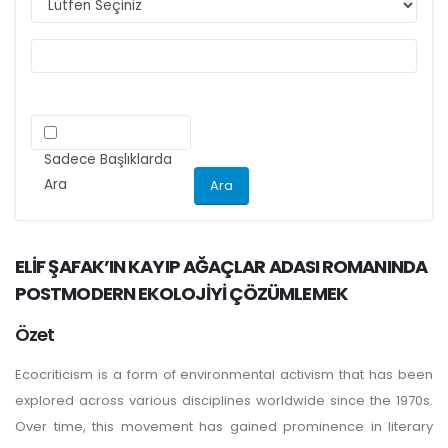
ilgili kriteri göz önünde bulundurarak
makalelerini düzenlemeleri önemle rica olunur.
Sadece Başlıklarda
Ara
ELİF ŞAFAK’IN KAYIP AĞAÇLAR ADASI ROMANINDA
POSTMODERN EKOLOJİYİ ÇÖZÜMLEMEK
Özet
Ecocriticism is a form of environmental activism that has been
explored across various disciplines worldwide since the 1970s.
Over time, this movement has gained prominence in literary