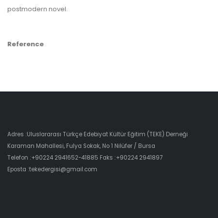
postmodern novel.
Reference
Adres :Uluslararası Türkçe Edebiyat Kültür Eğitim (TEKE) Derneği
Karaman Mahallesi, Fulya Sokak, No 1 Nilüfer / Bursa
Telefon :+90224 2941652-41885 Faks :+90224 2941897
Eposta :tekedergisi@gmail.com