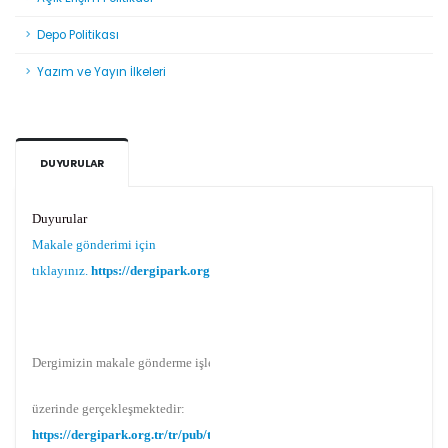
Depo Politikası
Yazım ve Yayın İlkeleri
DUYURULAR
Duyurular
Makale gönderimi için
tıklayınız.
https://dergipark.org.tr/tr/pub/teke
Dergimizin makale gönderme işlemi Dergipark
üzerinde gerçekleşmektedir:
https://dergipark.org.tr/tr/pub/teke