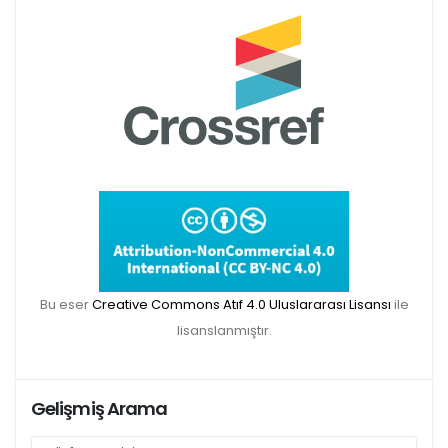
Makale gönderimi için Dergipark sitemizi
kullanınız:
https://dergipark.org.tr/tr/pub/teke
TR DIZIN 2020 Etik Kriterleri kapsamında,
dergimize 2020 yılında gönderilen ve
gönderilecek olan yayınlar için Etik Kurul
Bu eser
Creative Commons Atıf 4.0 Uluslararası Lisansı
ile
Belgesi zorunlu olacaktır. Bu kapsamda etik
lisanslanmıştır.
kurul izni gerektiren çalışmalar için makalenin
yöntem bölümünde ilgili Etik Kurul Onayı ile
ilgili bilgilerin (kurul-tarih-sayı) yer verilmesi
Gelişmiş Arama
gerekecektir. Bu nedenle dergimize makale
gönderimi yapacak olan aday yazarlarımızın