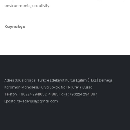
environments, creativity.
Kaynakça
Adres :Uluslararası Türkçe Edebiyat Kültür Eğitim (TEKE) Derneği
Karaman Mahallesi, Fulya Sokak, No 1 Nilüfer / Bursa
Telefon :+90224 2941652-41885 Faks :+90224 2941897
Eposta :tekedergisi@gmail.com