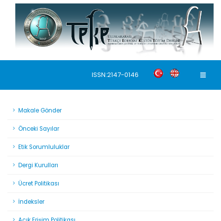
ISSN:2147-0146
Makale Gönder
Önceki Sayılar
Etik Sorumluluklar
Dergi Kurulları
Ücret Politikası
İndeksler
Açık Erişim Politikası