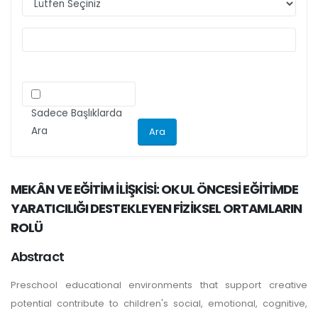
ilgili kriteri göz önünde bulundurarak
makalelerini düzenlemeleri önemle rica olunur.
Sadece Başlıklarda
Ara
MEKÂN VE EĞİTİM İLİŞKİSİ: OKUL ÖNCESİ EĞİTİMDE
YARATICILIĞI DESTEKLEYEN FİZİKSEL ORTAMLARIN
ROLÜ
Abstract
Preschool educational environments that support creative
potential contribute to children's social, emotional, cognitive,