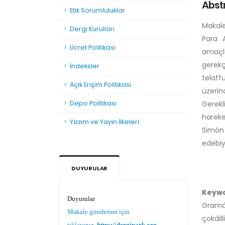
Abst
Etik Sorumluluklar
Makale
Dergi Kurulları
Para 
Ücret Politikası
amaçla
gerekç
İndeksler
telaff
Açık Erişim Politikası
üzerind
Depo Politikası
Gerekl
hareke
Yazım ve Yayın İlkeleri
Simón 
edebiy
DUYURULAR
Duyurular
Keyw
Makale gönderimi için
Gramát
tıklayınız.
https://dergipark.org.tr/tr/pub/teke
çokdil