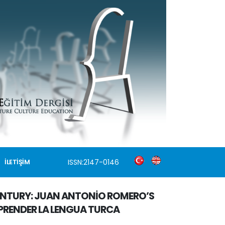
ISSN:2147-0146
İLETİŞİM
ENTURY: JUAN ANTONİO ROMERO’S
PRENDER LA LENGUA TURCA