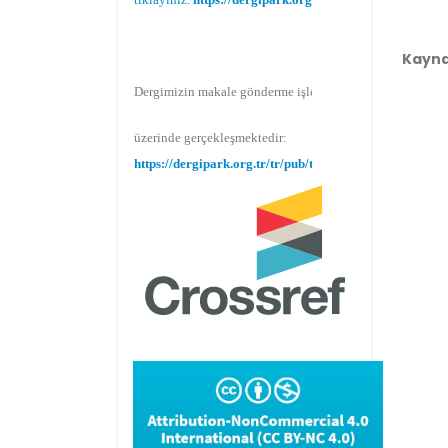
Kayn
Dergimizin makale gönderme işlemi Dergipark
üzerinde gerçekleşmektedir:
https://dergipark.org.tr/tr/pub/teke
Makale gönderimi için Dergipark sitemizi
kullanınız:
https://dergipark.org.tr/tr/pub/teke
TR DIZIN 2020 Etik Kriterleri kapsamında,
dergimize 2020 yılında gönderilen ve