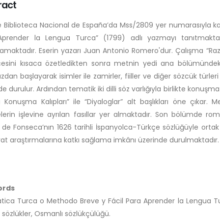
ract
 Biblioteca Nacional de España’da Mss/2809 yer numarasıyla ka
Aprender la Lengua Turca” (1799) adlı yazmayı tanıtmakta
maktadır. Eserin yazarı Juan Antonio Romero'dur. Çalışma “Raz
esini kısaca özetledikten sonra metnin yedi ana bölümündeki
uzdan başlayarak isimler ile zamirler, fiiller ve diğer sözcük türle
e durulur. Ardından tematik iki dilli söz varlığıyla birlikte konuşma k
i Konuşma Kalıpları” ile “Diyaloglar” alt başlıkları öne çıkar. M
lerin işlevine ayrılan fasıllar yer almaktadır. Son bölümde ro
de Fonseca’nın 1626 tarihli İspanyolca-Türkçe sözlüğüyle orta
at araştırmalarına katkı sağlama imkânı üzerinde durulmaktadır.
ords
ica Turca o Methodo Breve y Fácil Para Aprender la Lengua T
li sözlükler, Osmanlı sözlükçülüğü.