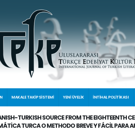
İN
MAKALE TAKİP SİSTEMİ
YENİ ÜYELİK
İNTİHAL POLİTİKASI
ANISH-TURKISH SOURCE FROM THE EIGHTEENTH C
ÁTİCA TURCA O METHODO BREVE Y FÁCİL PARA A