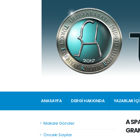
ANASAYFA
DERGİ HAKKINDA
YAZARLAR İÇ
A SP
Makale Gönder
GRAM
Önceki Sayılar