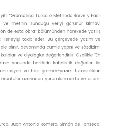
yıtlı “Gramática Turca o Methodo Breve y Fácil
 ve metnin sunduğu veriyi görünür kılmayı
ón de esta obra” bölümünden hareketle yazılış
 ilerleyişi takip eder. Bu çerçevede yazım ve
ri ele alınır, devamında cümle yapısı ve sözdizimi
alıpları ve diyaloglar değerlendirilir. Özellikle “En
etnin sonunda harflerin kabalistik değerleri ile
manizasyon ve bazı gramer-yazım tutarsızlıkları
k örüntüler üzerinden yorumlanmakta ve eserin
urca, Juan Antonio Romero, Simón de Fonseca,