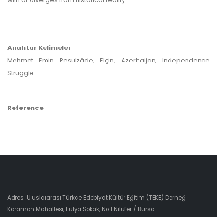
with or diverges from historical reality.
Anahtar Kelimeler
Mehmet Emin Resulzâde, Elçin, Azerbaijan, Independence
Struggle.
Reference
Adres :Uluslararası Türkçe Edebiyat Kültür Eğitim (TEKE) Derneği
Karaman Mahallesi, Fulya Sokak, No 1 Nilüfer / Bursa