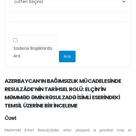
ilgili kriteri göz önünde bulundurarak
makalelerini düzenlemeleri önemle rica olunur.
Sadece Başlıklarda
Ara
AZERBAYCAN’IN BAĞIMSIZLIK MÜCADELESİNDE
RESULZÂDE’NİN TARİHSEL ROLÜ: ELÇİN’İN
MƏMMƏD ƏMİN RƏSULZADƏ İSİMLİ ESERİNDEKİ
TEMSİL ÜZERİNE BİR İNCELEME
Özet
Mehmet Emin Resulzâde, who played a pivotal role in