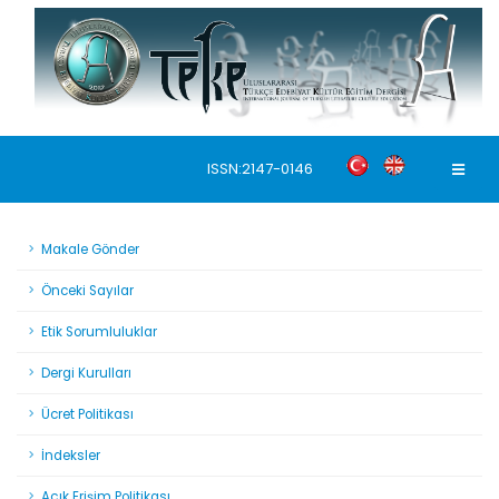
ISSN:2147-0146
Makale Gönder
Önceki Sayılar
Etik Sorumluluklar
Dergi Kurulları
Ücret Politikası
İndeksler
Açık Erişim Politikası