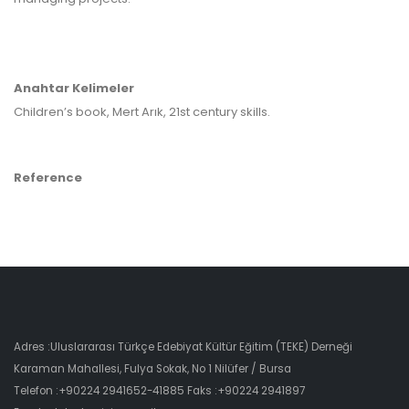
Anahtar Kelimeler
Children’s book, Mert Arık, 21st century skills.
Reference
Adres :Uluslararası Türkçe Edebiyat Kültür Eğitim (TEKE) Derneği
Karaman Mahallesi, Fulya Sokak, No 1 Nilüfer / Bursa
Telefon :+90224 2941652-41885 Faks :+90224 2941897