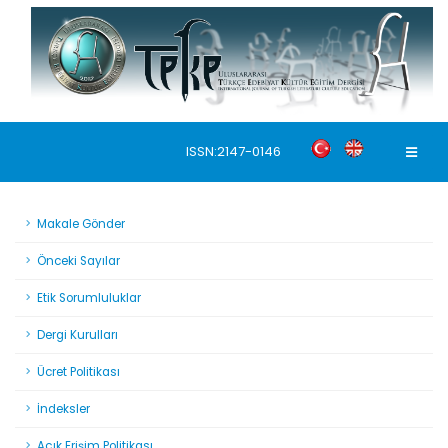
ISSN:2147-0146
Makale Gönder
Önceki Sayılar
Etik Sorumluluklar
Dergi Kurulları
Ücret Politikası
İndeksler
Açık Erişim Politikası