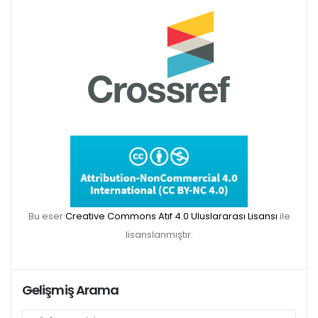
Makale gönderimi için Dergipark sitemizi
kullanınız:
https://dergipark.org.tr/tr/pub/teke
TR DIZIN 2020 Etik Kriterleri kapsamında,
dergimize 2020 yılında gönderilen ve
gönderilecek olan yayınlar için Etik Kurul
Bu eser
Creative Commons Atıf 4.0 Uluslararası Lisansı
ile
Belgesi zorunlu olacaktır. Bu kapsamda etik
lisanslanmıştır.
kurul izni gerektiren çalışmalar için makalenin
yöntem bölümünde ilgili Etik Kurul Onayı ile
ilgili bilgilerin (kurul-tarih-sayı) yer verilmesi
Gelişmiş Arama
gerekecektir. Bu nedenle dergimize makale
gönderimi yapacak olan aday yazarlarımızın