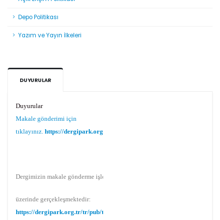
Depo Politikası
Yazım ve Yayın İlkeleri
DUYURULAR
Duyurular
Makale gönderimi için
tıklayınız.
https://dergipark.org.tr/tr/pub/teke
Dergimizin makale gönderme işlemi Dergipark
üzerinde gerçekleşmektedir:
https://dergipark.org.tr/tr/pub/teke