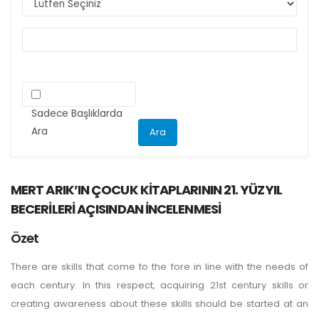
ilgili kriteri göz önünde bulundurarak
makalelerini düzenlemeleri önemle rica olunur.
Sadece Başlıklarda
Ara
MERT ARIK’IN ÇOCUK KİTAPLARININ 21. YÜZYIL
BECERİLERİ AÇISINDAN İNCELENMESİ
Özet
There are skills that come to the fore in line with the needs of
each century. In this respect, acquiring 21st century skills or
creating awareness about these skills should be started at an