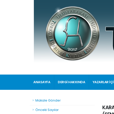
ANASAYFA
DERGİ HAKKINDA
YAZARLAR İÇ
Makale Gönder
KARA
Önceki Sayılar