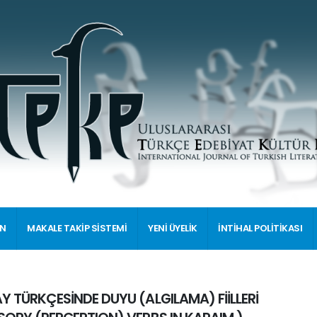
İN
MAKALE TAKİP SİSTEMİ
YENİ ÜYELİK
İNTİHAL POLİTİKASI
Y TÜRKÇESİNDE DUYU (ALGILAMA) FİİLLERİ