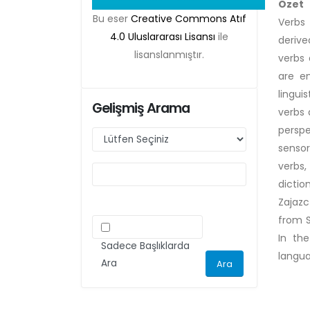
Özet
Belgesi zorunlu olacaktır. Bu kapsamda etik
Bu eser
Creative Commons Atıf
Verbs 
kurul izni gerektiren çalışmalar için makalenin
4.0 Uluslararası Lisansı
ile
derive
yöntem bölümünde ilgili Etik Kurul Onayı ile
lisanslanmıştır.
verbs 
ilgili bilgilerin (kurul-tarih-sayı) yer verilmesi
are e
gerekecektir. Bu nedenle dergimize makale
lingui
Gelişmiş Arama
gönderimi yapacak olan aday yazarlarımızın
verbs 
ilgili kriteri göz önünde bulundurarak
perspe
makalelerini düzenlemeleri önemle rica olunur.
sensor
verbs,
dicti
Zajazc
from S
In th
Sadece Başlıklarda
langua
Ara