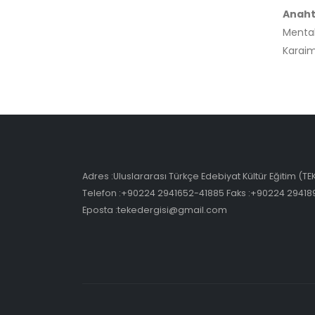
Anaht
Menta
Karaim
Adres :Uluslararası Türkçe Edebiyat Kültür Eğitim (T
Telefon :+90224 2941652-41885 Faks :+90224 29418
Eposta :tekedergisi@gmail.com