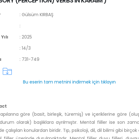
SORY (PERCEPTION) VERBS IN KARAIM
)
r
:
Gülsüm KIRBAŞ
:
Yılı
:
2025
:
14/3
a
:
731-749
Bu eserin tam metnini indirmek için tıklayın
act
 yapılarına göre (basit, birleşik, türemiş) ve içeriklerine göre (oluş,
ş, durum olarak) başlıklara ayrılmıştır. Mental fiiller ise son zam
e çalışılan konulardan biridir. Tıp, psikoloji, dil, dil bilimi gibi birço
fiiller üzerinde durulmaktadır. Mental fiiller duyu fiilleri, duygu f