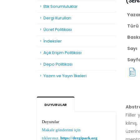
(
SEN
Etik Sorumluluklar
Yaza
Dergi Kurulları
Türü
Ücret Politikası
Baskı 
İndeksler
Sayı
Açık Erişim Politikası
Sayf
Depo Politikası
Yazım ve Yayın İlkeleri
DUYURULAR
Abstr
Fiiller
Duyurular
kılını
Makale gönderimi için
üzerind
tıklayınız.
https://dergipark.org.tr/tr/pub/teke
mental 