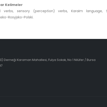
ar Kelimeler
l verbs, sensory (perception) verbs, Karaim language, S
sko-Rosyjsko-Polski.
EKE) Derneği Karaman Mahallesi, Fulya Sokak, No 1 Nilüfer / Bursa
97