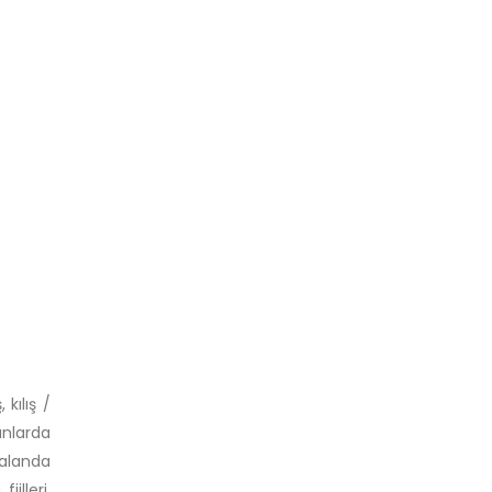
 kılış /
anlarda
k alanda
iilleri,