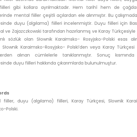
fiilleri gibi kollara ayrılmaktadır. Hem tarihî hem de çağd
erinde mental fiiller çeşitli açılardan ele alınmıştır. Bu çalışmad
sinde duyu (algılama) fiilleri incelenmiştir. Duyu fiilleri için Ba
al ve Zajazczkowski tarafından hazırlanmış ve Karay Türkçesiyle il
lı sözlük olan Słownik Karaimsko- Rosyjsko-Polski esas alın
 Słownik Karaimsko-Rosyjsko- Polski’den veya Karay Türkçesi ile
lerden alınan cümlelerle tanıklanmıştır. Sonuç kısmında
sinde duyu fiilleri hakkında çıkarımlarda bulunulmuştur.
ords
 fiiller, duyu (algılama) fiilleri, Karay Türkçesi, Slownik Kar
ko-Polski.