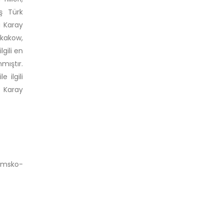
aş Türk
a Karay
skakow,
gili en
mıştır.
 ilgili
 Karay
aimsko-