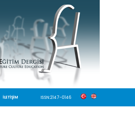
ISSN:2147-0146
İLETİŞİM