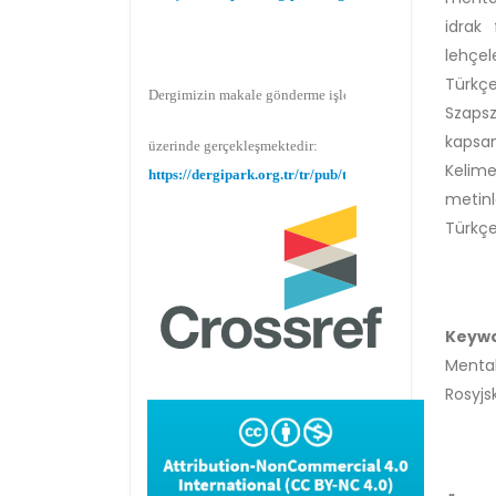
idrak 
lehçel
Dergimizin makale gönderme işlemi Dergipark
Türkçe
Szapsz
üzerinde gerçekleşmektedir:
kapsam
https://dergipark.org.tr/tr/pub/teke
Kelime
metin
Türkçe
Makale gönderimi için Dergipark sitemizi
kullanınız:
https://dergipark.org.tr/tr/pub/teke
Keyw
Mental
Rosyjs
TR DIZIN 2020 Etik Kriterleri kapsamında,
dergimize 2020 yılında gönderilen ve
gönderilecek olan yayınlar için Etik Kurul