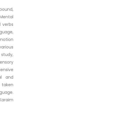
mpound,
 Mental
l verbs
guage,
emotion
various
 study,
sensory
hensive
al and
s taken
nguage.
Karaim