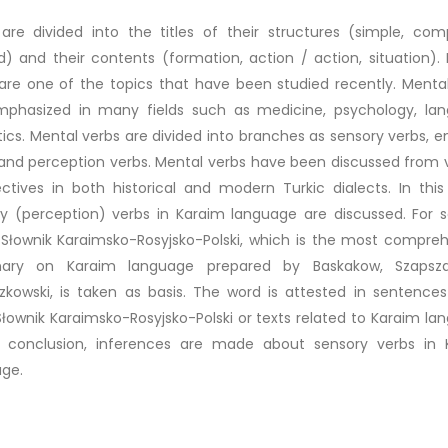
are divided into the titles of their structures (simple, co
d) and their contents (formation, action / action, situation).
are one of the topics that have been studied recently. Menta
mphasized in many fields such as medicine, psychology, lan
stics. Mental verbs are divided into branches as sensory verbs, 
and perception verbs. Mental verbs have been discussed from 
ctives in both historical and modern Turkic dialects. In this
y (perception) verbs in Karaim language are discussed. For 
 Słownik Karaimsko-Rosyjsko-Polski, which is the most compre
onary on Karaim language prepared by Baskakow, Szapsz
zkowski, is taken as basis. The word is attested in sentence
łownik Karaimsko-Rosyjsko-Polski or texts related to Karaim la
e conclusion, inferences are made about sensory verbs in 
ge.