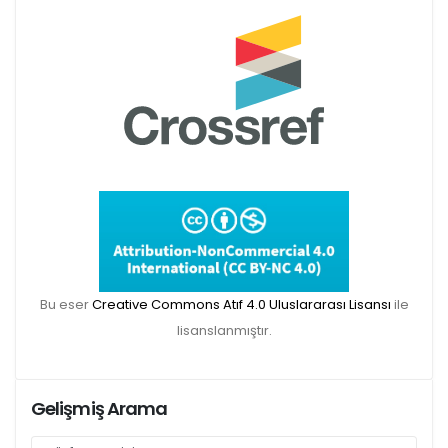
Makale gönderimi için Dergipark sitemizi
kullanınız:
https://dergipark.org.tr/tr/pub/teke
TR DIZIN 2020 Etik Kriterleri kapsamında,
dergimize 2020 yılında gönderilen ve
gönderilecek olan yayınlar için Etik Kurul
Belgesi zorunlu olacaktır. Bu kapsamda etik
Bu eser
Creative Commons Atıf 4.0 Uluslararası Lisansı
ile
kurul izni gerektiren çalışmalar için makalenin
lisanslanmıştır.
yöntem bölümünde ilgili Etik Kurul Onayı ile
ilgili bilgilerin (kurul-tarih-sayı) yer verilmesi
gerekecektir. Bu nedenle dergimize makale
Gelişmiş Arama
gönderimi yapacak olan aday yazarlarımızın