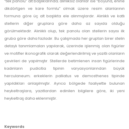
“tek panolu” alt başlıklarında; alınlıksız olanlar ise “boyuna, enine
dikdörtgen ve kare formlu” olmak üzere resim alanlarının
formuna göre üç alt başlıkta ele alınmışlardır. Alınlıklı ve katlı
stellerin diğer gruplara göre daha az sayıda olduğu
görülmektedir. Alınlıklı olup, tek panolu olan stellerin sayısı ilk
gruba göre daha fazladır. Bu çalışmada her gruptan birer stelin
detaylı tanımlamaları yapılarak, üzerinde işlenmiş olan figürler
ve motifler ikonografik olarak değerlendirilmiş ve yazıtlı olanların
çevirileri de yapılmıştır. Stellerde betimlenen insan figürlerinde
kadınların pudicitia tipinin varyasyonlarından büyük
herculaneum; erkeklerin palliatus ve demosthenes tipinde
yapıldıkları anlaşılmıştır. Ayrıca bölgede faaliyette bulunan
heykeltraşlara, yazıtlardan edinilen bilgilere göre, iki yeni
heykeltraş daha eklenmiştir.
Keywords