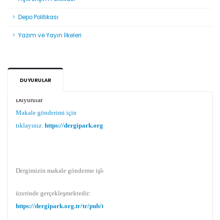
Depo Politikası
Yazım ve Yayın İlkeleri
DUYURULAR
Duyurular
Makale gönderimi için
tıklayınız.
https://dergipark.org.tr/tr/pub/teke
Dergimizin makale gönderme işlemi Dergipark
üzerinde gerçekleşmektedir:
https://dergipark.org.tr/tr/pub/teke