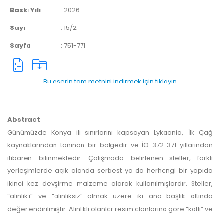
Baskı Yılı
:
2026
Sayı
:
15/2
Sayfa
:
751-771
Bu eserin tam metnini indirmek için tıklayın
Abstract
Günümüzde Konya ili sınırlarını kapsayan Lykaonia, İlk Çağ
kaynaklarından tanınan bir bölgedir ve İÖ 372-371 yıllarından
itibaren bilinmektedir. Çalışmada belirlenen steller, farklı
yerleşimlerde açık alanda serbest ya da herhangi bir yapıda
ikinci kez devşirme malzeme olarak kullanılmışlardır. Steller,
“alınlıklı” ve “alınlıksız” olmak üzere iki ana başlık altında
değerlendirilmiştir. Alınlıklı olanlar resim alanlarına göre “katlı” ve