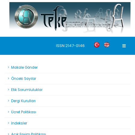
ISSN:2147-0146
Makale Gönder
Önceki Sayılar
Etik Sorumluluklar
Dergi Kurulları
Ücret Politikası
İndeksler
Açık Erişim Politikası