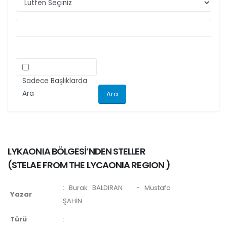
ilgili kriteri göz önünde bulundurarak
makalelerini düzenlemeleri önemle rica olunur.
Sadece Başlıklarda
Ara
LYKAONIA BÖLGESİ’NDEN STELLER
(
STELAE FROM THE LYCAONIA REGION
)
:
Burak BALDIRAN
- Mustafa
Yazar
ŞAHİN
Türü
: