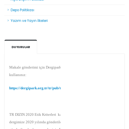
Depo Politikası
Dergimizin makale gönderme işlemi Dergipark
Yazım ve Yayın İlkeleri
üzerinde gerçekleşmektedir:
https://dergipark.org.tr/tr/pub/teke
DUYURULAR
Makale gönderimi için Dergipark sitemizi
kullanınız:
https://dergipark.org.tr/tr/pub/teke
TR DIZIN 2020 Etik Kriterleri kapsamında,
dergimize 2020 yılında gönderilen ve
gönderilecek olan yayınlar için Etik Kurul