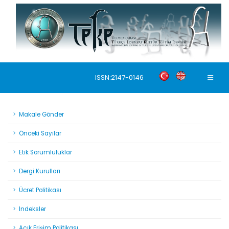
ISSN:2147-0146
Makale Gönder
Önceki Sayılar
Etik Sorumluluklar
Dergi Kurulları
Duyurular
Ücret Politikası
Makale gönderimi için
İndeksler
tıklayınız.
https://dergipark.org.tr/tr/pub/teke
Açık Erişim Politikası