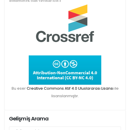
Belgesi zorunlu olacaktır. Bu kapsamda etik
kurul izni gerektiren çalışmalar için makalenin
yöntem bölümünde ilgili Etik Kurul Onayı ile
ilgili bilgilerin (kurul-tarih-sayı) yer verilmesi
gerekecektir. Bu nedenle dergimize makale
gönderimi yapacak olan aday yazarlarımızın
ilgili kriteri göz önünde bulundurarak
makalelerini düzenlemeleri önemle rica olunur.
Bu eser
Creative Commons Atıf 4.0 Uluslararası Lisansı
ile
lisanslanmıştır.
Gelişmiş Arama