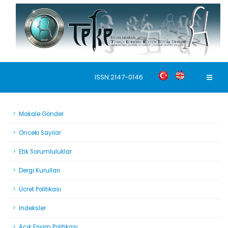
ISSN:2147-0146
Makale Gönder
Önceki Sayılar
Etik Sorumluluklar
Dergi Kurulları
Ücret Politikası
İndeksler
Açık Erişim Politikası