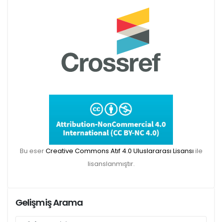
Makale gönderimi için Dergipark sitemizi
kullanınız:
https://dergipark.org.tr/tr/pub/teke
TR DIZIN 2020 Etik Kriterleri kapsamında,
dergimize 2020 yılında gönderilen ve
gönderilecek olan yayınlar için Etik Kurul
Bu eser
Creative Commons Atıf 4.0 Uluslararası Lisansı
ile
Belgesi zorunlu olacaktır. Bu kapsamda etik
lisanslanmıştır.
kurul izni gerektiren çalışmalar için makalenin
yöntem bölümünde ilgili Etik Kurul Onayı ile
ilgili bilgilerin (kurul-tarih-sayı) yer verilmesi
Gelişmiş Arama
gerekecektir. Bu nedenle dergimize makale
gönderimi yapacak olan aday yazarlarımızın