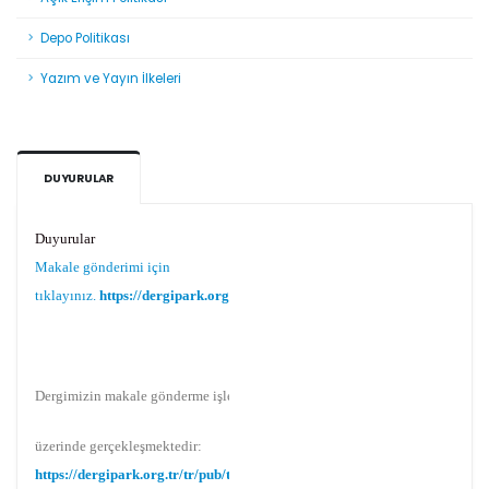
Depo Politikası
Yazım ve Yayın İlkeleri
DUYURULAR
Duyurular
Makale gönderimi için
tıklayınız.
https://dergipark.org.tr/tr/pub/teke
Dergimizin makale gönderme işlemi Dergipark
üzerinde gerçekleşmektedir:
https://dergipark.org.tr/tr/pub/teke