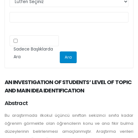
ilgili kriteri göz önünde bulundurarak
makalelerini düzenlemeleri önemle rica olunur.
Sadece Başlıklarda
Ara
AN INVESTIGATION OF STUDENTS’ LEVEL OF TOPIC
AND MAIN IDEA IDENTIFICATION
Abstract
Bu araştırmada ilkokul üçüncü sınıftan sekizinci sınıfa kadar
öğrenim görmekte olan öğrencilerin konu ve ana fikir bulma
düzeylerinin belirlenmesi amaçlanmıştır. Araştırma verileri