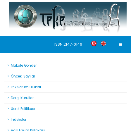
ISSN:2147-0146
Makale Gönder
Önceki Sayılar
Etik Sorumluluklar
Dergi Kurulları
Ücret Politikası
İndeksler
Açık Erişim Politikası