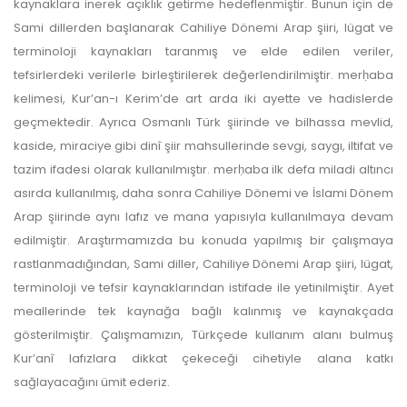
kaynaklara inerek açıklık getirme hedeflenmiştir. Bunun için de
Sami dillerden başlanarak Cahiliye Dönemi Arap şiiri, lügat ve
terminoloji kaynakları taranmış ve elde edilen veriler,
tefsirlerdeki verilerle birleştirilerek değerlendirilmiştir. merḥaba
kelimesi, Kur’an-ı Kerim’de art arda iki ayette ve hadislerde
geçmektedir. Ayrıca Osmanlı Türk şiirinde ve bilhassa mevlid,
kaside, miraciye gibi dinî şiir mahsullerinde sevgi, saygı, iltifat ve
tazim ifadesi olarak kullanılmıştır. merḥaba ilk defa miladi altıncı
asırda kullanılmış, daha sonra Cahiliye Dönemi ve İslami Dönem
Arap şiirinde aynı lafız ve mana yapısıyla kullanılmaya devam
edilmiştir. Araştırmamızda bu konuda yapılmış bir çalışmaya
rastlanmadığından, Sami diller, Cahiliye Dönemi Arap şiiri, lügat,
terminoloji ve tefsir kaynaklarından istifade ile yetinilmiştir. Ayet
meallerinde tek kaynağa bağlı kalınmış ve kaynakçada
gösterilmiştir. Çalışmamızın, Türkçede kullanım alanı bulmuş
Kur’anî lafızlara dikkat çekeceği cihetiyle alana katkı
sağlayacağını ümit ederiz.