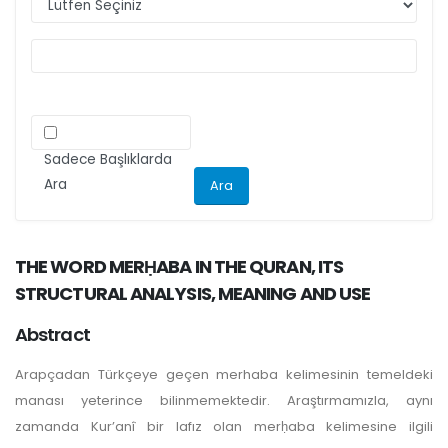
ilgili kriteri göz önünde bulundurarak
makalelerini düzenlemeleri önemle rica olunur.
Sadece Başlıklarda
Ara
THE WORD MERḤABA IN THE QURAN, ITS
STRUCTURAL ANALYSIS, MEANING AND USE
Abstract
Arapçadan Türkçeye geçen merhaba kelimesinin temeldeki
manası yeterince bilinmemektedir. Araştırmamızla, aynı
zamanda Kur’anî bir lafız olan merḥaba kelimesine ilgili