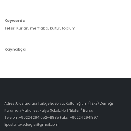
Keywords
Tefsir, Kur’an, mer?aba, kültür, toplum.
Kaynakça
Adres :Uluslararası Türkçe Edebiyat Kültür Eğitim (TEKE) Derneği
Karaman Mahallesi, Fulya Sokak, No 1 Nilüfer / Bursa
Telefon :+90224 2941652-41885 Faks :+90224 2941897
Eposta :tekedergisi@gmail.com